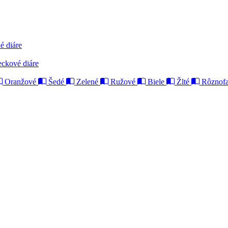
é diáre
eckové diáre
Oranžové
Šedé
Zelené
Ružové
Biele
Žlté
Rôznofa