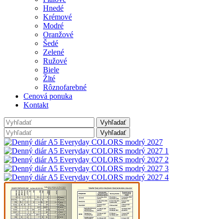
Hnedé
Krémové
Modré
Oranžové
Šedé
Zelené
Ružové
Biele
Žlté
Rôznofarebné
Cenová ponuka
Kontakt