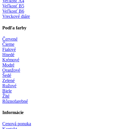
Veľkosť A4
Veľkosť B5
Veľkosť B6
Vreckové diáre
Podľa farby
Červené
Čierne
Fialové
Hnedé
Krémové
Modré
Oranžové
Šedé
Zelené
Ružové
Biele
Žlté
Rôznofarebné
Informácie
Cenová ponuka
Kontakt