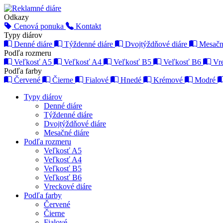
Odkazy
Cenová ponuka
Kontakt
Typy diárov
Denné diáre
Týždenné diáre
Dvojtýždňové diáre
Mesačn
Podľa rozmeru
Veľkosť A5
Veľkosť A4
Veľkosť B5
Veľkosť B6
Vr
Podľa farby
Červené
Čierne
Fialové
Hnedé
Krémové
Modré
Typy diárov
Denné diáre
Týždenné diáre
Dvojtýždňové diáre
Mesačné diáre
Podľa rozmeru
Veľkosť A5
Veľkosť A4
Veľkosť B5
Veľkosť B6
Vreckové diáre
Podľa farby
Červené
Čierne
Fialové