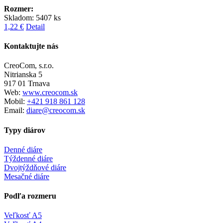
Rozmer:
Skladom: 5407 ks
1,22 €
Detail
Kontaktujte nás
CreoCom, s.r.o.
Nitrianska 5
917 01 Trnava
Web:
www.creocom.sk
Mobil:
+421 918 861 128
Email:
diare@creocom.sk
Typy diárov
Denné diáre
Týždenné diáre
Dvojtýždňové diáre
Mesačné diáre
Podľa rozmeru
Veľkosť A5