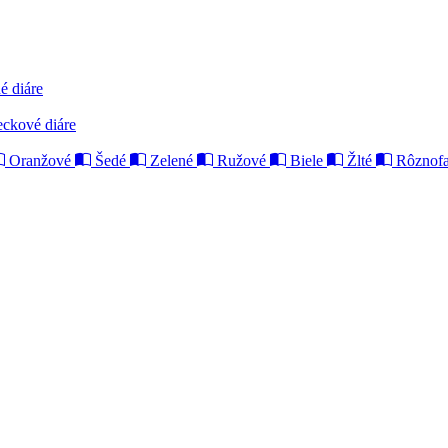
é diáre
eckové diáre
Oranžové
Šedé
Zelené
Ružové
Biele
Žlté
Rôznofa