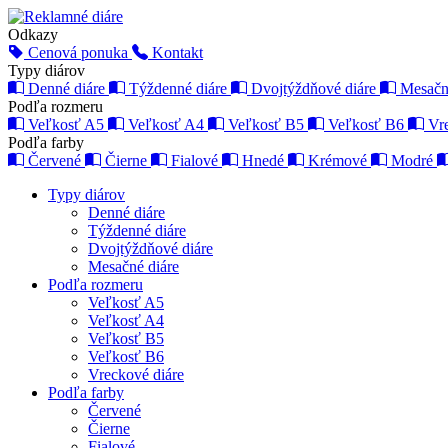
Odkazy
Cenová ponuka
Kontakt
Typy diárov
Denné diáre
Týždenné diáre
Dvojtýždňové diáre
Mesačn
Podľa rozmeru
Veľkosť A5
Veľkosť A4
Veľkosť B5
Veľkosť B6
Vr
Podľa farby
Červené
Čierne
Fialové
Hnedé
Krémové
Modré
Typy diárov
Denné diáre
Týždenné diáre
Dvojtýždňové diáre
Mesačné diáre
Podľa rozmeru
Veľkosť A5
Veľkosť A4
Veľkosť B5
Veľkosť B6
Vreckové diáre
Podľa farby
Červené
Čierne
Fialové