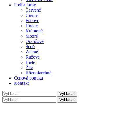
Podľa farby
Červené
Čierne
Fialové
Hnedé
Krémové
Modré
Oranžové
Šedé
Zelené
Ružové
Biele
Žlté
Rôznofarebné
Cenová ponuka
Kontakt