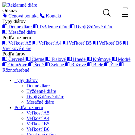
Odkazy
Cenová ponuka
Kontakt
Typy diárov
Denné diáre
Týždenné diáre
Dvojtýždňové diáre
Mesačné diáre
Podľa rozmeru
Veľkosť A5
Veľkosť A4
Veľkosť B5
Veľkosť B6
Vreckové diáre
Podľa farby
Červené
Čierne
Fialové
Hnedé
Krémové
Modré
Oranžové
Šedé
Zelené
Ružové
Biele
Žlté
Rôznofarebné
Typy diárov
Denné diáre
Týždenné diáre
Dvojtýždňové diáre
Mesačné diáre
Podľa rozmeru
Veľkosť A5
Veľkosť A4
Veľkosť B5
Veľkosť B6
Vreckové diáre