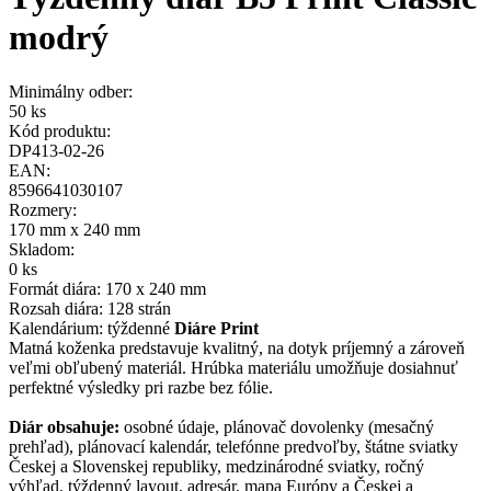
modrý
Minimálny odber:
50 ks
Kód produktu:
DP413-02-26
EAN:
8596641030107
Rozmery:
170 mm x 240 mm
Skladom:
0 ks
Formát diára: 170 x 240 mm
Rozsah diára: 128 strán
Kalendárium: týždenné
Diáre Print
Matná koženka predstavuje kvalitný, na dotyk príjemný a zároveň
veľmi obľubený materiál. Hrúbka materiálu umožňuje dosiahnuť
perfektné výsledky pri razbe bez fólie.
Diár obsahuje:
osobné údaje, plánovač dovolenky (mesačný
prehľad), plánovací kalendár, telefónne predvoľby, štátne sviatky
Českej a Slovenskej republiky, medzinárodné sviatky, ročný
výhľad, týždenný layout, adresár, mapa Európy a Českej a