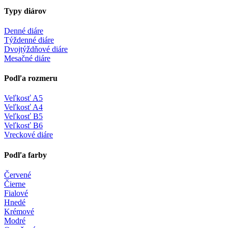
Typy diárov
Denné diáre
Týždenné diáre
Dvojtýždňové diáre
Mesačné diáre
Podľa rozmeru
Veľkosť A5
Veľkosť A4
Veľkosť B5
Veľkosť B6
Vreckové diáre
Podľa farby
Červené
Čierne
Fialové
Hnedé
Krémové
Modré