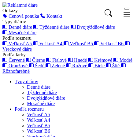
Odkazy
Cenová ponuka
Kontakt
Typy diárov
Denné diáre
Týždenné diáre
Dvojtýždňové diáre
Mesačné diáre
Podľa rozmeru
Veľkosť A5
Veľkosť A4
Veľkosť B5
Veľkosť B6
Vreckové diáre
Podľa farby
Červené
Čierne
Fialové
Hnedé
Krémové
Modré
Oranžové
Šedé
Zelené
Ružové
Biele
Žlté
Rôznofarebné
Typy diárov
Denné diáre
Týždenné diáre
Dvojtýždňové diáre
Mesačné diáre
Podľa rozmeru
Veľkosť A5
Veľkosť A4
Veľkosť B5
Veľkosť B6
Vreckové diáre