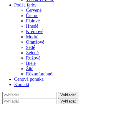
Podľa farby
Červené
Čierne
Fialové
Hnedé
Krémové
Modré
Oranžové
Šedé
Zelené
Ružové
Biele
Žlté
Rôznofarebné
Cenová ponuka
Kontakt