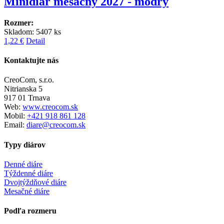
Minidiár mesačný 2027 - modrý
Rozmer:
Skladom: 5407 ks
1,22 €
Detail
Kontaktujte nás
CreoCom, s.r.o.
Nitrianska 5
917 01 Trnava
Web:
www.creocom.sk
Mobil:
+421 918 861 128
Email:
diare@creocom.sk
Typy diárov
Denné diáre
Týždenné diáre
Dvojtýždňové diáre
Mesačné diáre
Podľa rozmeru