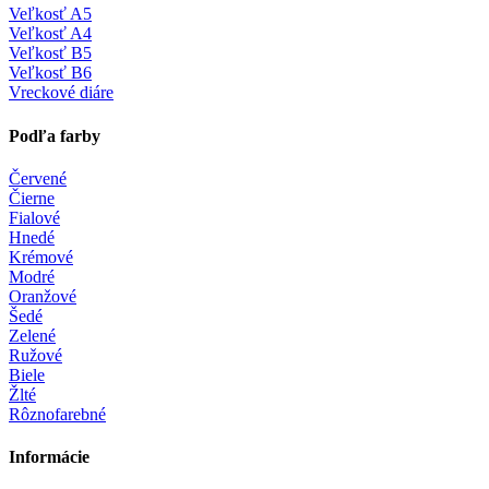
Veľkosť A5
Veľkosť A4
Veľkosť B5
Veľkosť B6
Vreckové diáre
Podľa farby
Červené
Čierne
Fialové
Hnedé
Krémové
Modré
Oranžové
Šedé
Zelené
Ružové
Biele
Žlté
Rôznofarebné
Informácie