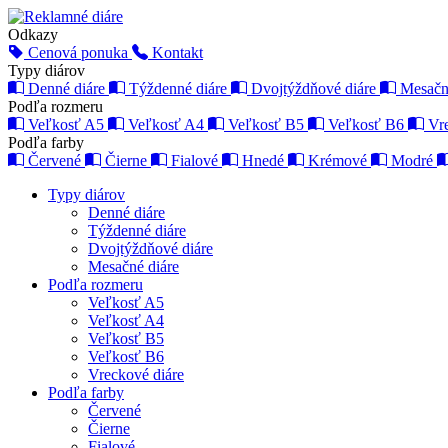
Odkazy
Cenová ponuka
Kontakt
Typy diárov
Denné diáre
Týždenné diáre
Dvojtýždňové diáre
Mesačn
Podľa rozmeru
Veľkosť A5
Veľkosť A4
Veľkosť B5
Veľkosť B6
Vr
Podľa farby
Červené
Čierne
Fialové
Hnedé
Krémové
Modré
Typy diárov
Denné diáre
Týždenné diáre
Dvojtýždňové diáre
Mesačné diáre
Podľa rozmeru
Veľkosť A5
Veľkosť A4
Veľkosť B5
Veľkosť B6
Vreckové diáre
Podľa farby
Červené
Čierne
Fialové