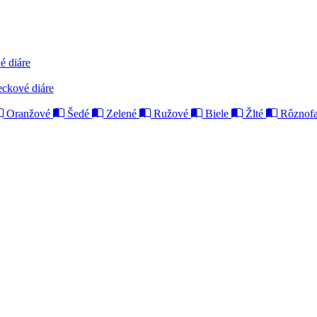
é diáre
eckové diáre
Oranžové
Šedé
Zelené
Ružové
Biele
Žlté
Rôznofa