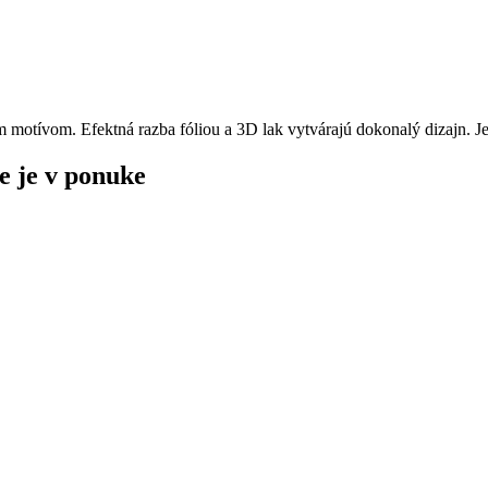
 motívom. Efektná razba fóliou a 3D lak vytvárajú dokonalý dizajn. J
e je v ponuke