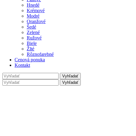
Hnedé
Krémové
Modré
Oranžové
Šedé
Zelené
Ružové
Biele
Žlté
Rôznofarebné
Cenová ponuka
Kontakt