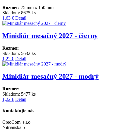
Rozmer:
75 mm x 150 mm
Skladom: 8675 ks
1,63 €
Detail
Minidiár mesačný 2027 - čierny
Rozmer:
Skladom: 5632 ks
1,22 €
Detail
Minidiár mesačný 2027 - modrý
Rozmer:
Skladom: 5477 ks
1,22 €
Detail
Kontaktujte nás
CreoCom, s.r.o.
Nitrianska 5