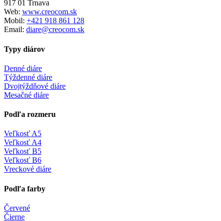
917 01 Trnava
Web:
www.creocom.sk
Mobil:
+421 918 861 128
Email:
diare@creocom.sk
Typy diárov
Denné diáre
Týždenné diáre
Dvojtýždňové diáre
Mesačné diáre
Podľa rozmeru
Veľkosť A5
Veľkosť A4
Veľkosť B5
Veľkosť B6
Vreckové diáre
Podľa farby
Červené
Čierne