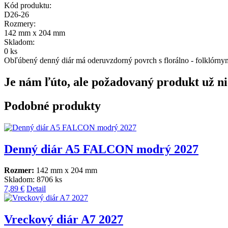
Kód produktu:
D26-26
Rozmery:
142 mm x 204 mm
Skladom:
0 ks
Obľúbený denný diár má oderuvzdorný povrch s florálno - folklórnym
Je nám ľúto, ale požadovaný produkt už ni
Podobné produkty
Denný diár A5 FALCON modrý 2027
Rozmer:
142 mm x 204 mm
Skladom: 8706 ks
7,89 €
Detail
Vreckový diár A7 2027