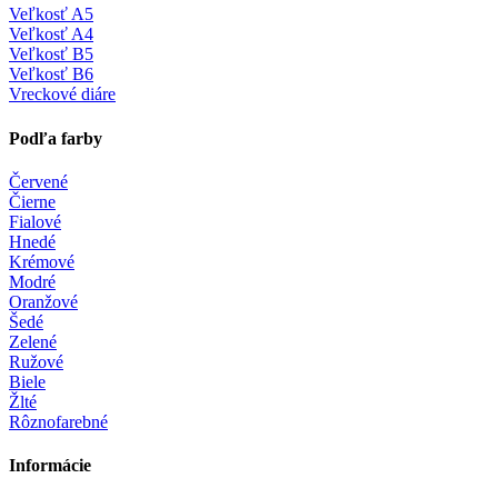
Veľkosť A5
Veľkosť A4
Veľkosť B5
Veľkosť B6
Vreckové diáre
Podľa farby
Červené
Čierne
Fialové
Hnedé
Krémové
Modré
Oranžové
Šedé
Zelené
Ružové
Biele
Žlté
Rôznofarebné
Informácie