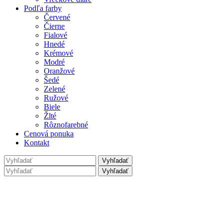
Podľa farby
Červené
Čierne
Fialové
Hnedé
Krémové
Modré
Oranžové
Šedé
Zelené
Ružové
Biele
Žlté
Rôznofarebné
Cenová ponuka
Kontakt