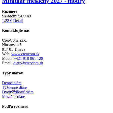
Minidiár mesačný 2027 - modrý
Rozmer:
Skladom: 5477 ks
1,22 €
Detail
Kontaktujte nás
CreoCom, s.r.o.
Nitrianska 5
917 01 Trnava
Web:
www.creocom.sk
Mobil:
+421 918 861 128
Email:
diare@creocom.sk
Typy diárov
Denné diáre
Týždenné diáre
Dvojtýždňové diáre
Mesačné diáre
Podľa rozmeru