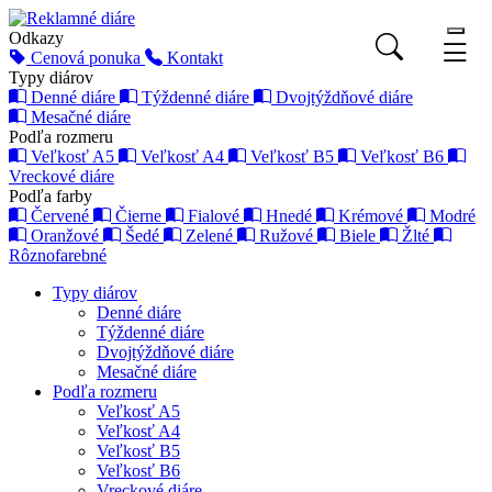
Odkazy
Cenová ponuka
Kontakt
Typy diárov
Denné diáre
Týždenné diáre
Dvojtýždňové diáre
Mesačné diáre
Podľa rozmeru
Veľkosť A5
Veľkosť A4
Veľkosť B5
Veľkosť B6
Vreckové diáre
Podľa farby
Červené
Čierne
Fialové
Hnedé
Krémové
Modré
Oranžové
Šedé
Zelené
Ružové
Biele
Žlté
Rôznofarebné
Typy diárov
Denné diáre
Týždenné diáre
Dvojtýždňové diáre
Mesačné diáre
Podľa rozmeru
Veľkosť A5
Veľkosť A4
Veľkosť B5
Veľkosť B6
Vreckové diáre