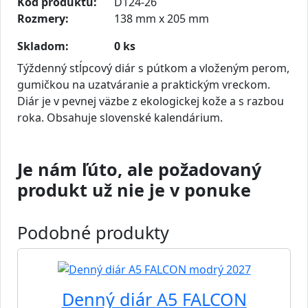
Kód produktu:
D124-26
Rozmery:
138 mm x 205 mm
Skladom:
0 ks
Týždenný stĺpcový diár s pútkom a vloženým perom,
gumičkou na uzatváranie a praktickým vreckom.
Diár je v pevnej väzbe z ekologickej kože a s razbou
roka. Obsahuje slovenské kalendárium.
Je nám ľúto, ale požadovaný
produkt už nie je v ponuke
Podobné produkty
Denný diár A5 FALCON