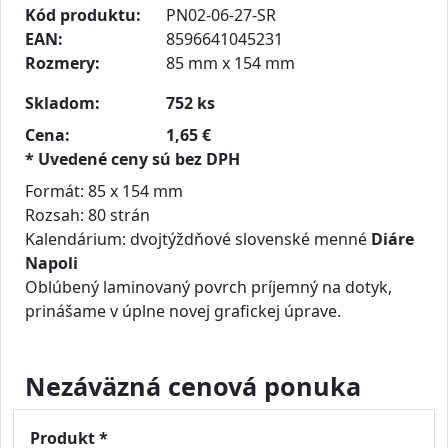
Kód produktu:
PN02-06-27-SR
EAN:
8596641045231
Rozmery:
85 mm x 154 mm
Skladom:
752 ks
Cena:
1,65 €
* Uvedené ceny sú bez DPH
Formát: 85 x 154 mm
Rozsah: 80 strán
Kalendárium: dvojtýždňové slovenské menné
Diáre
Napoli
Oblúbený laminovaný povrch príjemný na dotyk,
prinášame v úplne novej grafickej úprave.
Nezáväzná cenová ponuka
Produkt *