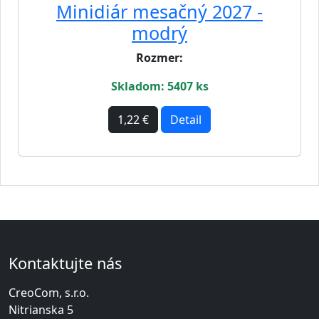
Minidiár mesačný 2027 -
modrý
Rozmer:
Skladom: 5407 ks
1,22 €
Detail
Kontaktujte nás
CreoCom, s.r.o.
Nitrianska 5