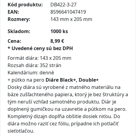
Kód produktu:
DB422-3-27
EAN:
8596641047419
Rozmery:
143 mm x 205 mm
Skladom:
1000 ks
Cena:
8,99 €
* Uvedené ceny sú bez DPH
Formát diára: 143 x 205 mm
Rozsah diára: 352 strán
Kalendárium: denné
+ pútko na pero
Diáre Black+, Double+
Dosky diára sú vyrobené z matného materiálu na
báze zušľachteného papiera, ktorý je bez štruktúry a
tým neruší vzhľad samotného produktu. Diár je
doplnený gumičkou na uzavretie a pútkom na pero.
Kompletný dizajn dopľňa obšitie dosiek niťou. Do
diára možno raziť cez fóliu, prípadne ich potlačiť
sieťotlačou.