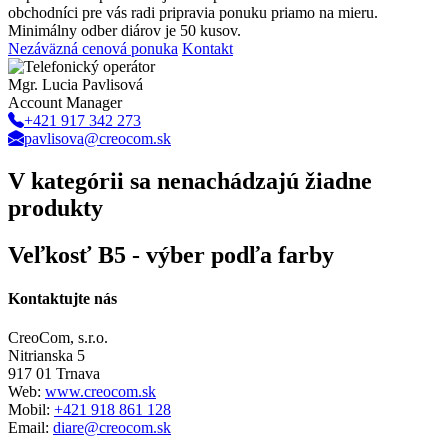
obchodníci pre vás radi pripravia ponuku priamo na mieru.
Minimálny odber diárov je 50 kusov
.
Nezáväzná cenová ponuka
Kontakt
Mgr. Lucia Pavlisová
Account Manager
+421 917 342 273
pavlisova@creocom.sk
V kategórii sa nenachádzajú žiadne
produkty
Veľkosť B5 - výber podľa farby
Kontaktujte nás
CreoCom, s.r.o.
Nitrianska 5
917 01 Trnava
Web:
www.creocom.sk
Mobil:
+421 918 861 128
Email:
diare@creocom.sk