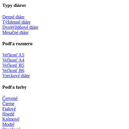
Typy diárov
Denné diáre
Týždenné diáre
Dvojtýždňové diáre
Mesačné diáre
Podľa rozmeru
Veľkosť A5
Veľkosť A4
Veľkosť B5
Veľkosť B6
Vreckové diáre
Podľa farby
Červené
Čierne
Fialové
Hnedé
Krémové
Modré