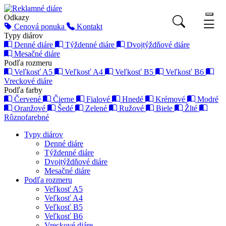
Odkazy
Cenová ponuka
Kontakt
Typy diárov
Denné diáre
Týždenné diáre
Dvojtýždňové diáre
Mesačné diáre
Podľa rozmeru
Veľkosť A5
Veľkosť A4
Veľkosť B5
Veľkosť B6
Vreckové diáre
Podľa farby
Červené
Čierne
Fialové
Hnedé
Krémové
Modré
Oranžové
Šedé
Zelené
Ružové
Biele
Žlté
Rôznofarebné
Typy diárov
Denné diáre
Týždenné diáre
Dvojtýždňové diáre
Mesačné diáre
Podľa rozmeru
Veľkosť A5
Veľkosť A4
Veľkosť B5
Veľkosť B6
Vreckové diáre