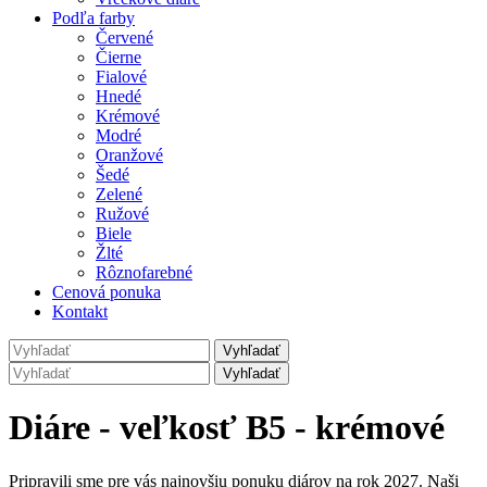
Podľa farby
Červené
Čierne
Fialové
Hnedé
Krémové
Modré
Oranžové
Šedé
Zelené
Ružové
Biele
Žlté
Rôznofarebné
Cenová ponuka
Kontakt
Diáre - veľkosť B5 - krémové
Pripravili sme pre vás najnovšiu ponuku diárov na rok 2027. Naši